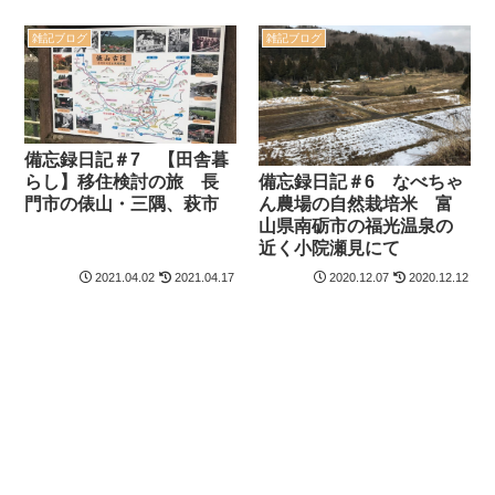
雑記ブログ
雑記ブログ
備忘録日記＃7 【田舎暮
備忘録日記＃6 なべちゃ
らし】移住検討の旅 長
ん農場の自然栽培米 富
門市の俵山・三隅、萩市
山県南砺市の福光温泉の
近く小院瀬見にて
2021.04.02
2021.04.17
2020.12.07
2020.12.12