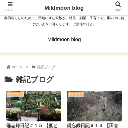
Mildmoon blog
メニュー
検索
農的暮らしのために、団地にすむ家族が、移住・副業・子育てで、世の中に負
けないように暮らします。ご指導のほど。
Mildmoon blog
ホーム
雑記ブログ
雑記ブログ
雑記ブログ
雑記ブログ
備忘録日記＃１５ 【妻と
備忘録日記＃１４ 【田舎