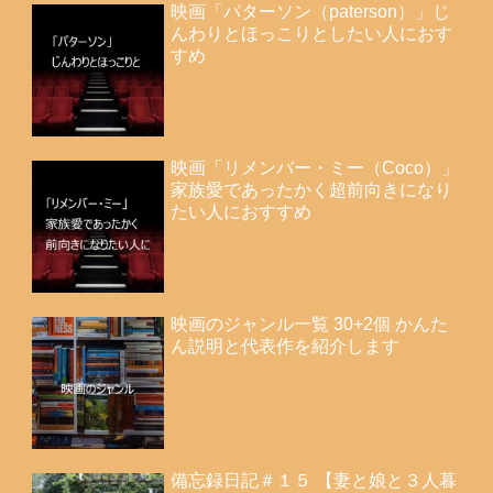
映画「パターソン（paterson）」じ
んわりとほっこりとしたい人におす
すめ
映画「リメンバー・ミー（Coco）」
家族愛であったかく超前向きになり
たい人におすすめ
映画のジャンル一覧 30+2個 かんた
ん説明と代表作を紹介します
備忘録日記＃１５ 【妻と娘と３人暮