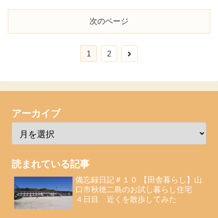
次のページ
1
2
アーカイブ
読まれている記事
備忘録日記＃１０ 【田舎暮らし】山
口市秋穂二島のお試し暮らし住宅
４日目 近くを散歩してみた