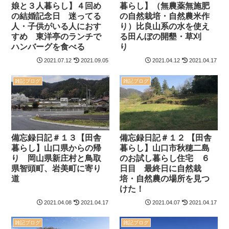
娘と３人暮らし】４回め
暮らし】（無農薬無施肥
の結婚記念日 迷ってる
の自然栽培・自然農米作
人・子供がいる人におす
り）比良山系の水を使え
すめ 東洋亭のランチで
る田んぼの開墾・草刈
ハンバーグを食べる
り
2021.07.12
2021.09.05
2021.04.12
2021.04.17
雑記ブログ
雑記ブログ
備忘録日記＃１３【田舎
備忘録日記＃１２ 【田舎
暮らし】山口県からの帰
暮らし】山口市秋穂二島
り 岡山県新庄村と鳥取
のお試し暮らし住宅 ６
県智頭町、岩美町に寄り
日目 最終日に自然栽
道
培・自然農の場所を見つ
けた！
2021.04.08
2021.04.17
2021.04.07
2021.04.17
雑記ブログ
雑記ブログ