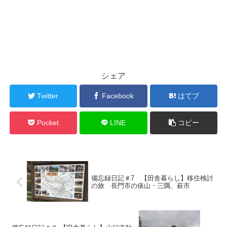
シェア
Twitter
Facebook
はてブ
Pocket
LINE
コピー
備忘録日記＃7 【田舎暮らし】移住検討
の旅 長門市の俵山・三隅、萩市