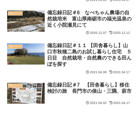
備忘録日記＃6 なべちゃん農場の自
雑記ブログ
然栽培米 富山県南砺市の福光温泉の
近く小院瀬見にて
2020.12.07
2020.12.12
備忘録日記＃１１ 【田舎暮らし】山
雑記ブログ
口市秋穂二島のお試し暮らし住宅 ５
日目 自然栽培・自然農のできる田ん
ぼを探す
2021.04.06
2021.04.17
備忘録日記＃7 【田舎暮らし】移住
雑記ブログ
検討の旅 長門市の俵山・三隅、萩市
2021.04.02
2021.04.17