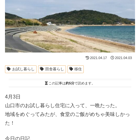
2021.04.17
2021.04.03
お試し暮らし
田舎暮らし
移住
この記事は
約5分
で読めます。
4月3日
山口市のお試し暮らし住宅に入って、一晩たった。
地域をめぐってみたが、食堂のご飯がめちゃ美味しかっ
た！
今日の日記