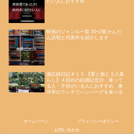
たい人におすすめ
映画のジャンル一覧 30+2個 かんた
ん説明と代表作を紹介します
備忘録日記＃１５ 【妻と娘と３人暮
らし】４回めの結婚記念日 迷って
る人・子供がいる人におすすめ 東
洋亭のランチでハンバーグを食べる
ホームページ
プライバシーポリシー
お問い合わせ