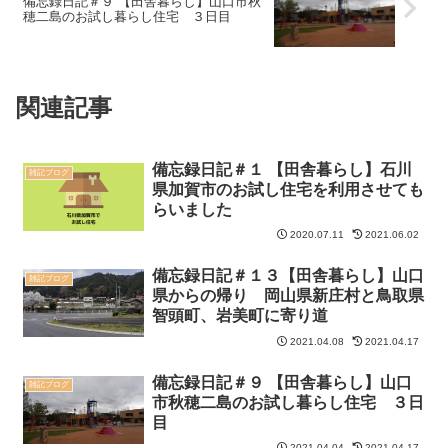
備忘録日記＃９ 【田舎暮らし】山口市秋
穂二島のお試し暮らし住宅 ３日目
関連記事
備忘録日記＃１ 【田舎暮らし】石川
雑記ブログ
県加賀市のお試し住宅を利用させても
らいました
2020.07.11
2021.06.02
備忘録日記＃１３【田舎暮らし】山口
雑記ブログ
県からの帰り 岡山県新庄村と鳥取県
智頭町、岩美町に寄り道
2021.04.08
2021.04.17
備忘録日記＃９ 【田舎暮らし】山口
雑記ブログ
市秋穂二島のお試し暮らし住宅 ３日
目
2021.04.04
2021.04.17