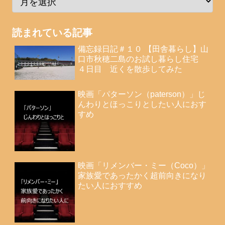
読まれている記事
備忘録日記＃１０ 【田舎暮らし】山
口市秋穂二島のお試し暮らし住宅
４日目 近くを散歩してみた
映画「パターソン（paterson）」じ
んわりとほっこりとしたい人におす
すめ
映画「リメンバー・ミー（Coco）」
家族愛であったかく超前向きになり
たい人におすすめ