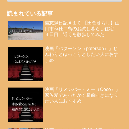
読まれている記事
備忘録日記＃１０ 【田舎暮らし】山
口市秋穂二島のお試し暮らし住宅
４日目 近くを散歩してみた
映画「パターソン（paterson）」じ
んわりとほっこりとしたい人におす
すめ
映画「リメンバー・ミー（Coco）」
家族愛であったかく超前向きになり
たい人におすすめ