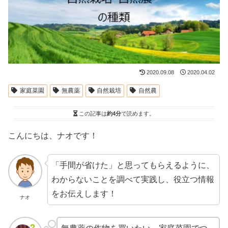
2020.09.08
2020.04.02
家庭菜園
無農薬
自然栽培
自然農
この記事は
約4分
で読めます。
こんにちは、ナオです！
「手間が省けた」と思ってもらえるように、
わからないことを調べて実践し、役立つ情報
をお伝えします！
ナオ