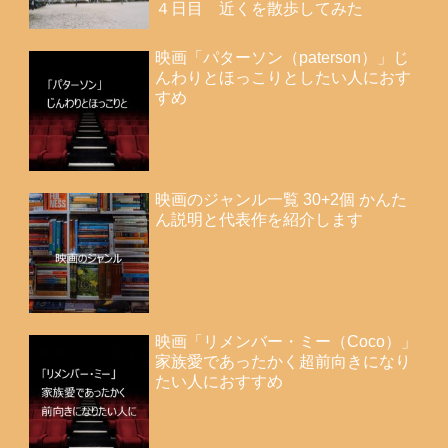
４日目 近くを散歩してみた
映画「パターソン（paterson）」じ
んわりとほっこりとしたい人におす
すめ
映画のジャンル一覧 30+2個 かんた
ん説明と代表作を紹介します
映画「リメンバー・ミー（Coco）」
家族愛であったかく超前向きになり
たい人におすすめ